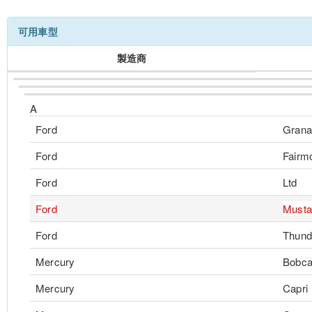
可用車型
製造商
A
Ford
Grana
Ford
Fairm
Ford
Ltd
Ford
Musta
Ford
Thund
Mercury
Bobca
Mercury
Capri