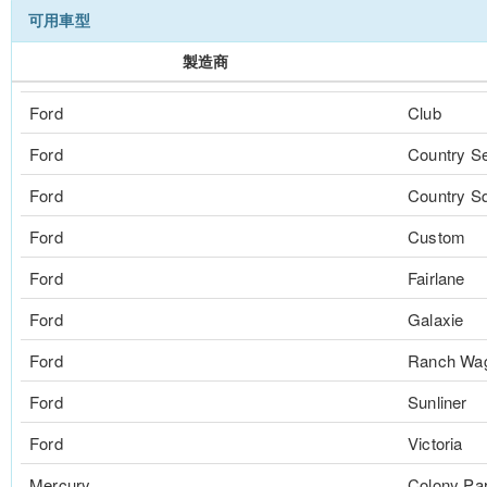
可用車型
製造商
Ford
Club
Ford
Country S
Ford
Country Sq
Ford
Custom
Ford
Fairlane
Ford
Galaxie
Ford
Ranch Wa
Ford
Sunliner
Ford
Victoria
Mercury
Colony Pa