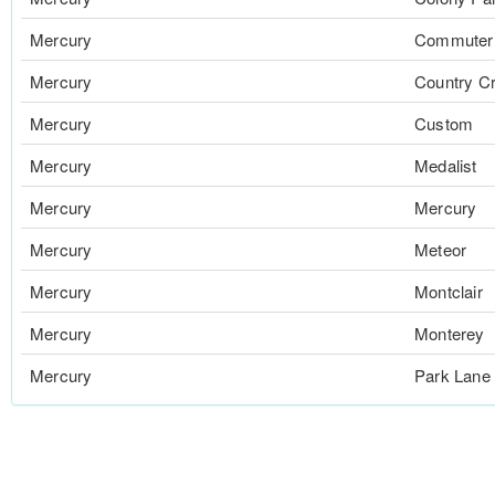
Mercury
Commuter
Mercury
Country Cr
Mercury
Custom
Mercury
Medalist
Mercury
Mercury
Mercury
Meteor
Mercury
Montclair
Mercury
Monterey
Mercury
Park Lane